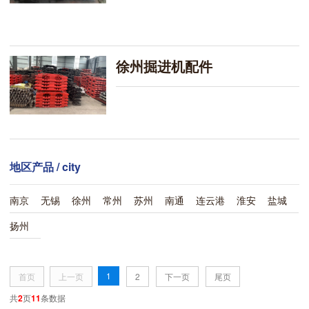
徐州掘进机配件
地区产品
/ city
南京
无锡
徐州
常州
苏州
南通
连云港
淮安
盐城
扬州
1
首页
上一页
2
下一页
尾页
共
2
页
11
条数据