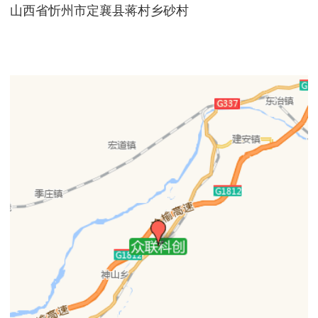
山西省忻州市定襄县蒋村乡砂村