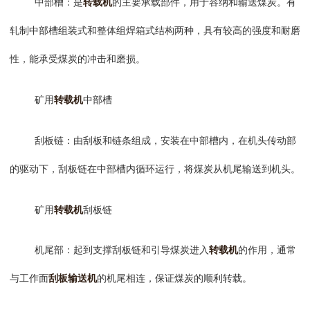
中部槽
：是
转载机
的主要承载部件，用于容纳和输送煤炭。有
轧制中部槽组装式和整体组焊箱式结构两种，具有较高的强度和耐磨
性，能承受煤炭的冲击和磨损。
矿用
转载机
中部槽
刮板链
：由刮板和链条组成，安装在中部槽内，在机头传动部
的驱动下，刮板链在中部槽内循环运行，将煤炭从机尾输送到机头。
矿用
转载机
刮板链
机尾部
：起到支撑刮板链和引导煤炭进入
转载机
的作用，通常
与工作面
刮板输送机
的机尾相连，保证煤炭的顺利转载。